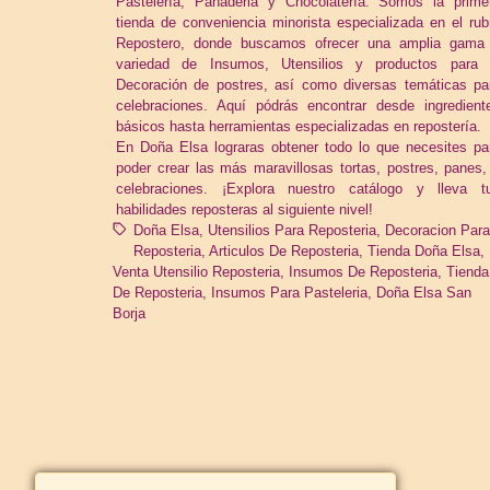
Pastelería, Panaderia y Chocolatería. Somos la prime
tienda de conveniencia minorista especializada en el rub
Repostero, donde buscamos ofrecer una amplia gama
variedad de Insumos, Utensilios y productos para 
Decoración de postres, así como diversas temáticas pa
celebraciones. Aquí pódrás encontrar desde ingredient
básicos hasta herramientas especializadas en repostería.
En Doña Elsa lograras obtener todo lo que necesites pa
poder crear las más maravillosas tortas, postres, panes,
celebraciones. ¡Explora nuestro catálogo y lleva t
habilidades reposteras al siguiente nivel!
Doña Elsa
Utensilios Para Reposteria
Decoracion Par
Reposteria
Articulos De Reposteria
Tienda Doña Elsa
Venta Utensilio Reposteria
Insumos De Reposteria
Tienda
De Reposteria
Insumos Para Pasteleria
Doña Elsa San
Borja