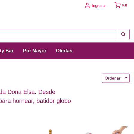
Ingresar
× 0
y Bar
Por Mayor
Ofertas
Togg
Ordenar
enda Doña Elsa. Desde
para hornear, batidor globo