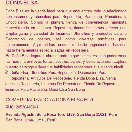
DOÑA ELSA
Doña Elsa es la tienda ideal para que encuentres todo lo relacionado
con insumos y utensilios para Repostería, Pastelería, Panaderia y
Chocolatería. Somos la primera tienda de conveniencia minorista
especializada en el rubro Repostero, donde buscamos ofrecer una
amplia gama y variedad de Insumos, Utensilios y productos para la
Decoración de postres, así como diversas temáticas para
celebraciones. Aquí pódrás encontrar desde ingredientes básicos
hasta herramientas especializadas en repostería.
En Doña Elsa lograras obtener todo lo que necesites para poder crear
las más maravillosas tortas, postres, panes, y celebraciones. ¡Explora
nuestro catálogo y lleva tus habilidades reposteras al siguiente nivel!
Doña Elsa
Utensilios Para Reposteria
Decoracion Para
Reposteria
Articulos De Reposteria
Tienda Doña Elsa
Venta
Utensilio Reposteria
Insumos De Reposteria
Tienda De Reposteria
Insumos Para Pasteleria
Doña Elsa San Borja
COMERCIALIZADORA DONA ELSA EIRL
RUC:
20536446941
Avenida Agustín de la Rosa Toro 1169, San Borja 15021, Peru
San Borja,
Lima, Lima
,
Perú