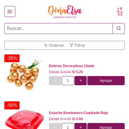
× 0
Ordenar
Filtrar
-35%
Esferas Decorativas 10und
Desde
S/ 8.00
S/ 5.20
Agregar
-50%
Estuche Bombonero Cuadrado Rojo
Desde
S/ 4.00
S/ 2.00
Agregar