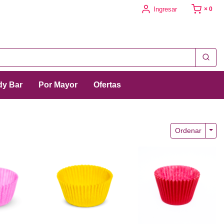
Ingresar
× 0
y Bar
Por Mayor
Ofertas
Togg
Ordenar