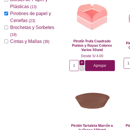
Plásticas
(13)
Pirotines de papel y
Cenefas
(23)
Brochetas y Sorbetes
(19)
Cintas y Mallas
Pirotín Trufa Cuadrado
(38)
Pi
Puntos y Rayas Colores
Varios 50und
Desde
S/ 4.00
Agregar
Pirotin Tartaleta Marrón a
Pi
la Grasa 100und