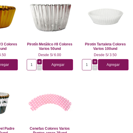
 #3 Colores
Pirotín Metálico #8 Colores
Pirotin Tartaleta Colores
0und
Varios 50und
Varios 100und
4.50
Desde
S/ 6.00
Desde
S/ 3.50
regar
Agregar
Agregar
Del Padre
Cenefas Colores Varios
00und
Puntos aprox 25und