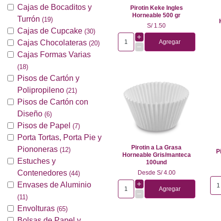
Cajas de Bocaditos y
Pirotin Keke Ingles
Horneable 500 gr
Turrón
(19)
S/ 1.50
Cajas de Cupcake
(30)
Cajas Chocolateras
Agregar
(20)
Cajas Formas Varias
(18)
Pisos de Cartón y
Polipropileno
(21)
Pisos de Cartón con
Diseño
(6)
Pisos de Papel
(7)
Porta Tortas, Porta Pie y
Pirotin a La Grasa
Piononeras
(12)
P
Horneable Gris/manteca
Estuches y
100und
Contenedores
Desde
S/ 4.00
(44)
Envases de Aluminio
Agregar
(11)
Envolturas
(65)
Bolsas de Papel y