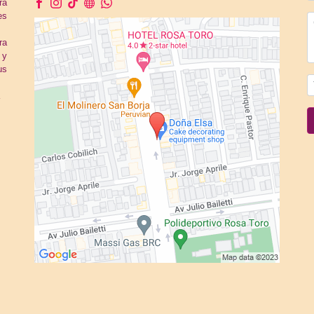
ra
es
ra
 y
us
a