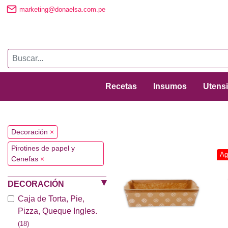
marketing@donaelsa.com.pe
Recetas
Insumos
Utensi
Decoración
×
Pirotines de papel y
Ag
Cenefas
×
DECORACIÓN
Caja de Torta, Pie,
Pizza, Queque Ingles.
(18)