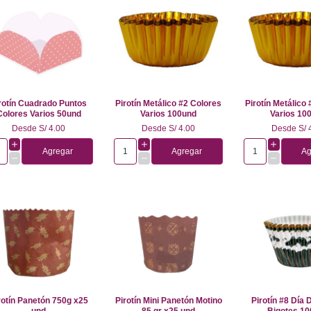
rotín Cuadrado Puntos
Pirotín Metálico #2 Colores
Pirotín Metálico
Colores Varios 50und
Varios 100und
Varios 10
Desde
S/ 4.00
Desde
S/ 4.00
Desde
S/ 
Agregar
Agregar
Ag
rotín Panetón 750g x25
Pirotín Mini Panetón Motino
Pirotín #8 Día 
und
85 gr x25 und
Bigotes 1