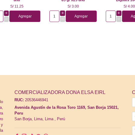
S/ 11.25
S/ 3.00
S/ 4.0
Agregar
Agregar
Ag
COMERCIALIZADORA DONA ELSA EIRL
RUC:
20536446941
lo
a,
Avenida Agustín de la Rosa Toro 1169, San Borja 15021,
ra
Peru
ro
San Borja,
Lima, Lima
,
Perú
 y
la