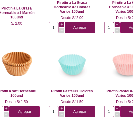
Pirotin a La Grasa
Pirotin a La
Horneable #2 Colores
Horneable #3 
Pirotin a La Grasa
Varios 100und
Varios 10
Horneable #1 Marrón
100und
Desde
S/ 2.00
Desde
S/ 
S/ 2.00
Agregar
Ag
irotin Kraft Horneable
Pirotin Pastel #1 Colores
Pirotin Pastel 
100und
Varios 100und
Varios 10
Desde
S/ 1.50
Desde
S/ 1.50
Desde
S/ 
Agregar
Agregar
Ag