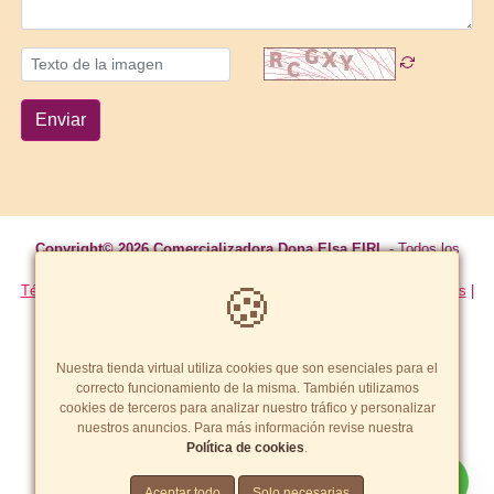
Enviar
Copyright© 2026 Comercializadora Dona Elsa EIRL
- Todos los
derechos reservados
🍪
Términos y Condiciones
|
Política de calidad, garantía y devoluciones
|
Política de cookies
|
Formas de pago
Tarifas y zonas de reparto
Nuestra tienda virtual utiliza cookies que son esenciales para el
correcto funcionamiento de la misma. También utilizamos
cookies de terceros para analizar nuestro tráfico y personalizar
nuestros anuncios. Para más información revise nuestra
Política de cookies
.
Crea una tienda virtual como esta.
Aceptar todo
Solo necesarias