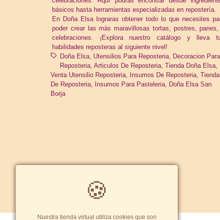
celebraciones. Aquí pódrás encontrar desde ingredient
básicos hasta herramientas especializadas en repostería.
En Doña Elsa lograras obtener todo lo que necesites pa
poder crear las más maravillosas tortas, postres, panes,
celebraciones. ¡Explora nuestro catálogo y lleva t
habilidades reposteras al siguiente nivel!
Doña Elsa
Utensilios Para Reposteria
Decoracion Par
Reposteria
Articulos De Reposteria
Tienda Doña Elsa
Venta Utensilio Reposteria
Insumos De Reposteria
Tienda
De Reposteria
Insumos Para Pasteleria
Doña Elsa San
Borja
🍪
Nuestra tienda virtual utiliza cookies que son