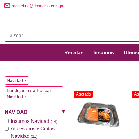
marketing@donaelsa.com.pe
Recetas
Insumos
Utensi
Navidad
×
Bandejas para Honear
Agotado
Ag
Navidad
×
NAVIDAD
Insumos Navidad
(14)
Accesorios y Cintas
Navidad
(11)