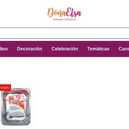
lios
Decoración
Celebración
Temáticas
Cand
otado