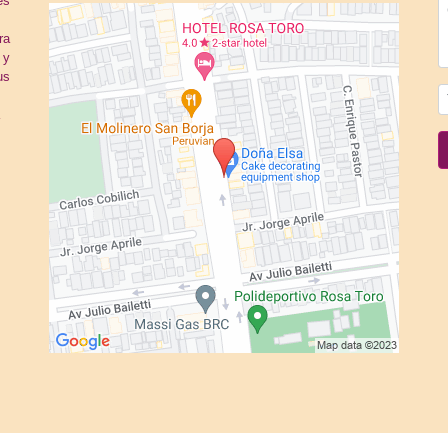
es
ra
 y
us
a