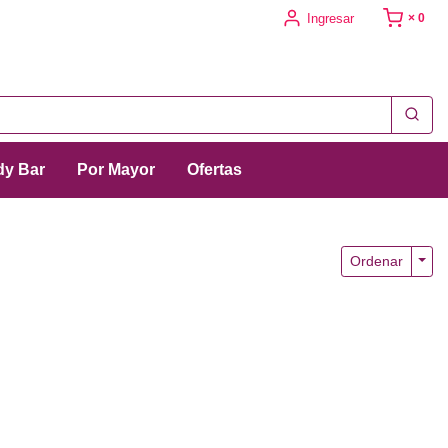
Ingresar
× 0
y Bar
Por Mayor
Ofertas
Togg
Ordenar