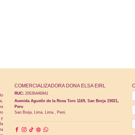
COMERCIALIZADORA DONA ELSA EIRL
RUC:
20536446941
lo
a,
Avenida Agustín de la Rosa Toro 1169, San Borja 15021,
ra
Peru
ro
San Borja,
Lima, Lima
,
Perú
 y
la
ra